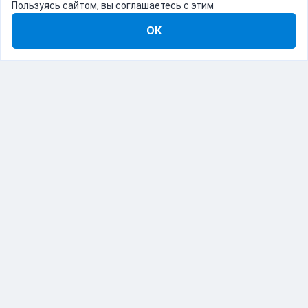
Пользуясь сайтом, вы соглашаетесь с этим
ОК
8-800-555-22-41
Демо Catapulto
Для кого
Тарифы
Информация
О компании
192012, Санкт-Петербург, пр. Обуховской Обороны, 120Б
© Catapulto 2013-
2026