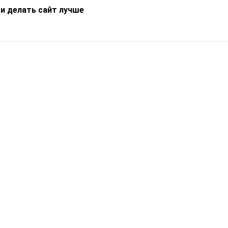
 и делать сайт лучше
Информация
О компании
Новости
Что такое Catapulto
Частые вопросы
Службы доставки
Реферальная программа
Нам доверяют
Публичная оферта
Кейсы
Политика обработки
Блог
персональных данных
Контакты
т-Петербург, пр. Обуховской Обороны, 120Б