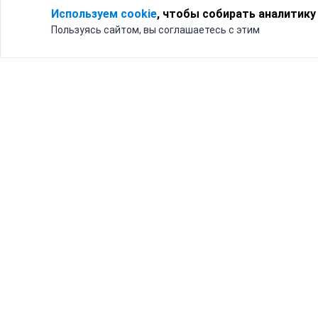
Используем cookie
, чтобы собирать аналитику
Пользуясь сайтом, вы соглашаетесь с этим
Для кого
Тарифы
Бизнесу
Доставка по России
Частным лицам
Интернет-магазинам
Доставка для бизнеса
192012, Санк
и интернет-магазинов