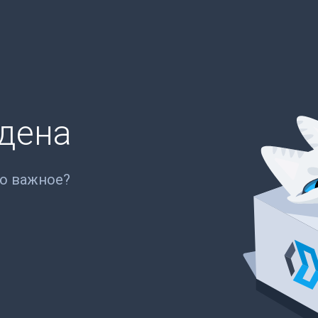
йдена
то важное?