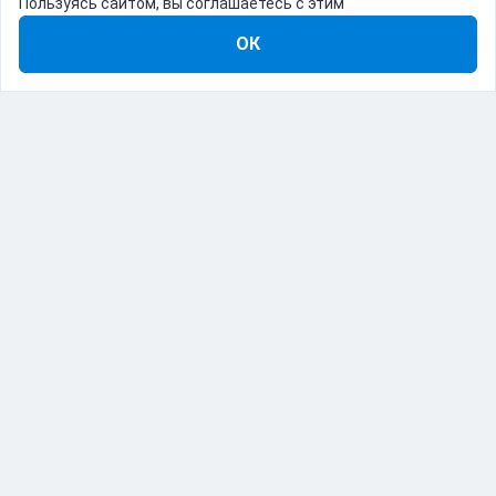
Пользуясь сайтом, вы соглашаетесь с этим
ОК
8-800-555-22-41
Демо Catapulto
Для кого
Тарифы
Информация
О компании
192012, Санкт-Петербург, пр. Обуховской Обороны, 120Б
© Catapulto 2013-
2026