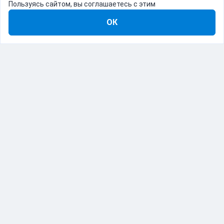
Пользуясь сайтом, вы соглашаетесь с этим
ОК
8-800-555-22-41
Демо Catapulto
Для кого
Тарифы
Информация
О компании
192012, Санкт-Петербург, пр. Обуховской Обороны, 120Б
© Catapulto 2013-
2026