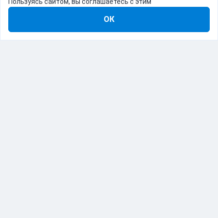
Пользуясь сайтом, вы соглашаетесь с этим
ОК
8-800-555-22-41
Демо Catapulto
Для кого
Тарифы
Информация
О компании
192012, Санкт-Петербург, пр. Обуховской Обороны, 120Б
© Catapulto 2013-
2026