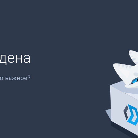
йдена
то важное?