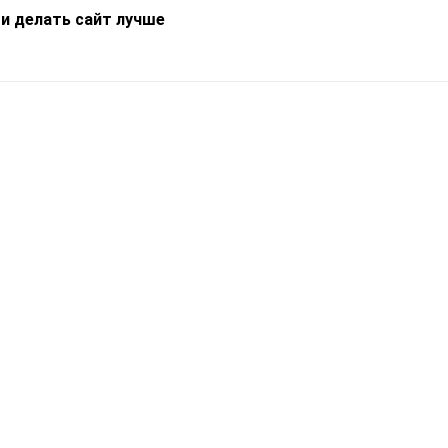
 и делать сайт лучше
Информация
О компании
Новости
Что такое Catapulto
Частые вопросы
Службы доставки
Реферальная программа
Нам доверяют
Публичная оферта
Кейсы
Политика обработки
Блог
персональных данных
Контакты
т-Петербург, пр. Обуховской Обороны, 120Б