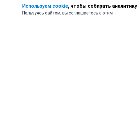
Используем cookie
, чтобы собирать аналитику
Пользуясь сайтом, вы соглашаетесь с этим
Для кого
Тарифы
Бизнесу
Доставка по России
Частным лицам
Интернет-магазинам
Доставка для бизнеса
192012, Санк
и интернет-магазинов