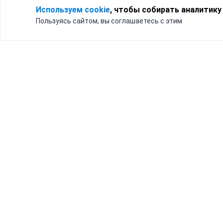
Используем cookie
, чтобы собирать аналитику
Пользуясь сайтом, вы соглашаетесь с этим
Для кого
Тарифы
Бизнесу
Доставка по России
Частным лицам
Интернет-магазинам
Доставка для бизнеса
192012, Санк
и интернет-магазинов