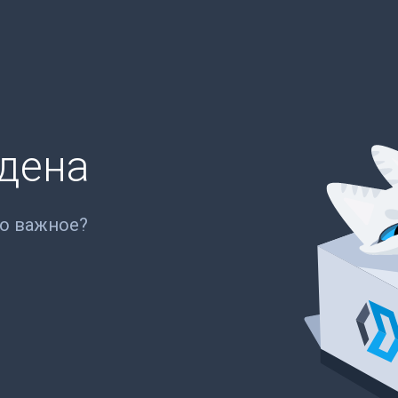
йдена
то важное?