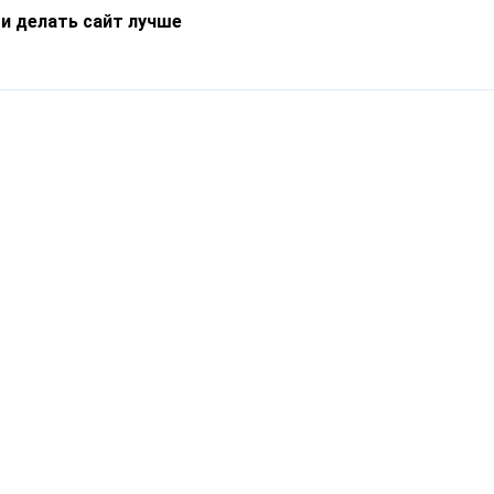
 и делать сайт лучше
Информация
О компании
Новости
Что такое Catapulto
Частые вопросы
Службы доставки
Реферальная программа
Нам доверяют
Публичная оферта
Кейсы
Политика обработки
Блог
персональных данных
Контакты
т-Петербург, пр. Обуховской Обороны, 120Б