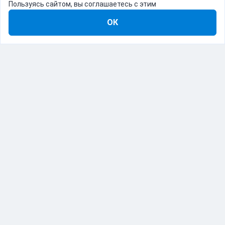
Пользуясь сайтом, вы соглашаетесь с этим
ОК
8-800-555-22-41
Демо Catapulto
Для кого
Тарифы
Информация
О компании
192012, Санкт-Петербург, пр. Обуховской Обороны, 120Б
© Catapulto 2013-
2026