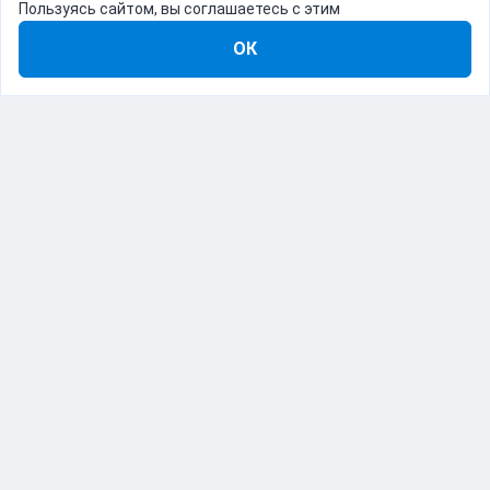
Пользуясь сайтом, вы соглашаетесь с этим
ОК
8-800-555-22-41
Демо Catapulto
Для кого
Тарифы
Информация
О компании
192012, Санкт-Петербург, пр. Обуховской Обороны, 120Б
© Catapulto 2013-
2026