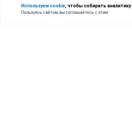
Используем cookie
, чтобы собирать аналитику
Пользуясь сайтом, вы соглашаетесь с этим
Для кого
Тарифы
Бизнесу
Доставка по России
Частным лицам
Интернет-магазинам
Доставка для бизнеса
192012, Санк
и интернет-магазинов