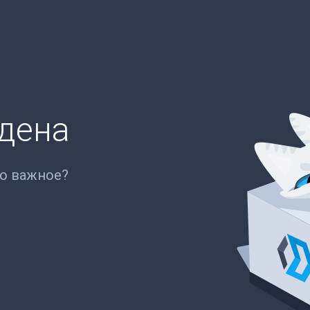
йдена
то важное?