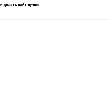
 и делать сайт лучше
Информация
О компании
Новости
Что такое Catapulto
Частые вопросы
Службы доставки
Реферальная программа
Нам доверяют
Публичная оферта
Кейсы
Политика обработки
Блог
персональных данных
Контакты
т-Петербург, пр. Обуховской Обороны, 120Б