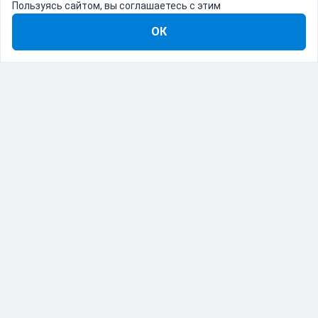
Пользуясь сайтом, вы соглашаетесь с этим
ОК
8-800-555-22-41
Демо Catapulto
Для кого
Тарифы
Информация
О компании
192012, Санкт-Петербург, пр. Обуховской Обороны, 120Б
© Catapulto 2013-
2026