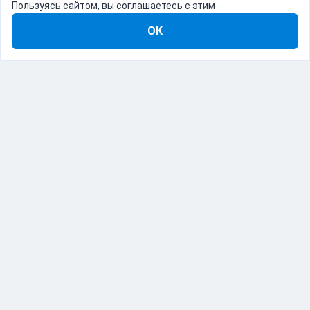
Пользуясь сайтом, вы соглашаетесь с этим
ОК
8-800-555-22-41
Демо Catapulto
Для кого
Тарифы
Информация
О компании
192012, Санкт-Петербург, пр. Обуховской Обороны, 120Б
© Catapulto 2013-
2026