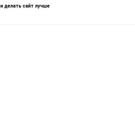
 и делать сайт лучше
Информация
О компании
Новости
Что такое Catapulto
Частые вопросы
Службы доставки
Реферальная программа
Нам доверяют
Публичная оферта
Кейсы
Политика обработки
Блог
персональных данных
Контакты
т-Петербург, пр. Обуховской Обороны, 120Б