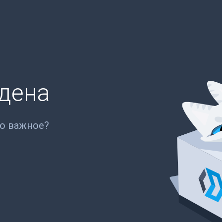
йдена
то важное?