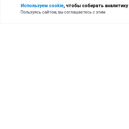
Используем cookie
, чтобы собирать аналитику
Пользуясь сайтом, вы соглашаетесь с этим
Для кого
Тарифы
Бизнесу
Доставка по России
Частным лицам
Интернет-магазинам
Доставка для бизнеса
192012, Санк
и интернет-магазинов