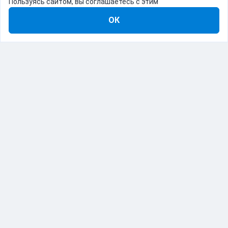
Пользуясь сайтом, вы соглашаетесь с этим
ОК
8-800-555-22-41
Демо Catapulto
Для кого
Тарифы
Информация
О компании
192012, Санкт-Петербург, пр. Обуховской Обороны, 120Б
© Catapulto 2013-
2026