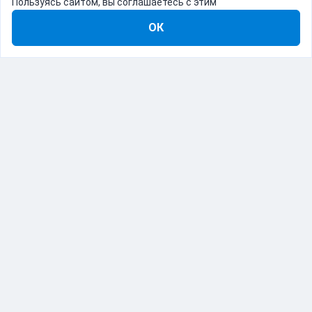
Пользуясь сайтом, вы соглашаетесь с этим
ОК
8-800-555-22-41
Демо Catapulto
Для кого
Тарифы
Информация
О компании
192012, Санкт-Петербург, пр. Обуховской Обороны, 120Б
© Catapulto 2013-
2026