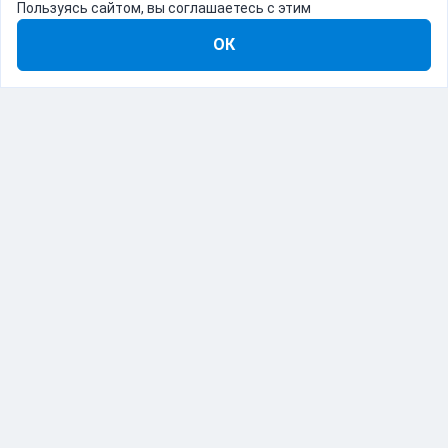
Пользуясь сайтом, вы соглашаетесь с этим
ОК
8-800-555-22-41
Демо Catapulto
Для кого
Тарифы
Информация
О компании
192012, Санкт-Петербург, пр. Обуховской Обороны, 120Б
© Catapulto 2013-
2026