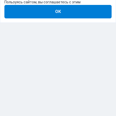
Пользуясь сайтом, вы соглашаетесь с этим
ОК
8-800-555-22-41
Демо Catapulto
Для кого
Тарифы
Информация
О компании
192012, Санкт-Петербург, пр. Обуховской Обороны, 120Б
© Catapulto 2013-
2026