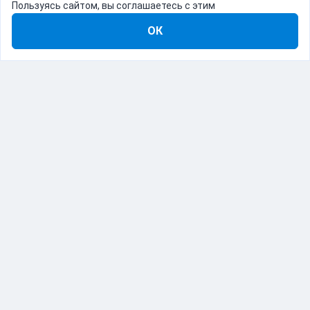
Пользуясь сайтом, вы соглашаетесь с этим
ОК
8-800-555-22-41
Демо Catapulto
Для кого
Тарифы
Информация
О компании
192012, Санкт-Петербург, пр. Обуховской Обороны, 120Б
© Catapulto 2013-
2026