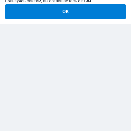
Пользуясь сайтом, вы соглашаетесь с этим
ОК
8-800-555-22-41
Демо Catapulto
Для кого
Тарифы
Информация
О компании
192012, Санкт-Петербург, пр. Обуховской Обороны, 120Б
© Catapulto 2013-
2026