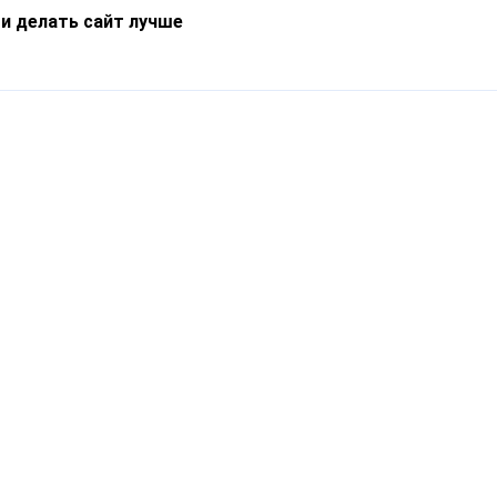
 и делать сайт лучше
Информация
О компании
Новости
Что такое Catapulto
Частые вопросы
Службы доставки
Реферальная программа
Нам доверяют
Публичная оферта
Кейсы
Политика обработки
Блог
персональных данных
Контакты
т-Петербург, пр. Обуховской Обороны, 120Б