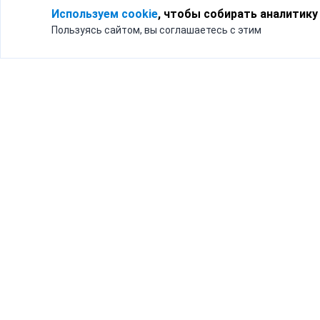
Используем cookie
, чтобы собирать аналитику
Пользуясь сайтом, вы соглашаетесь с этим
Для кого
Тарифы
Бизнесу
Доставка по России
Частным лицам
Интернет-магазинам
Доставка для бизнеса
192012, Санк
и интернет-магазинов