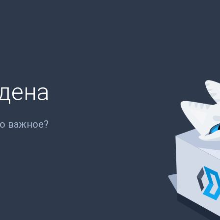
йдена
то важное?