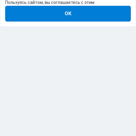
Пользуясь сайтом, вы соглашаетесь с этим
ОК
8-800-555-22-41
Демо Catapulto
Для кого
Тарифы
Информация
О компании
192012, Санкт-Петербург, пр. Обуховской Обороны, 120Б
© Catapulto 2013-
2026