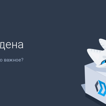
йдена
то важное?