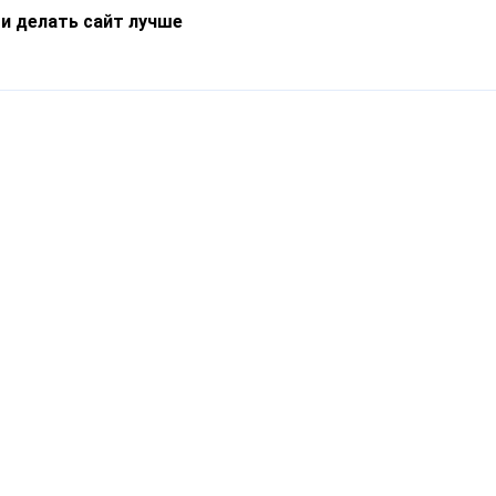
 и делать сайт лучше
Информация
О компании
Новости
Что такое Catapulto
Частые вопросы
Службы доставки
Реферальная программа
Нам доверяют
Публичная оферта
Кейсы
Политика обработки
Блог
персональных данных
Контакты
т-Петербург, пр. Обуховской Обороны, 120Б