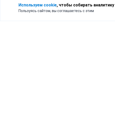
Используем cookie
, чтобы собирать аналитику
Пользуясь сайтом, вы соглашаетесь с этим
Для кого
Тарифы
Бизнесу
Доставка по России
Частным лицам
Интернет-магазинам
Доставка для бизнеса
192012, Санк
и интернет-магазинов