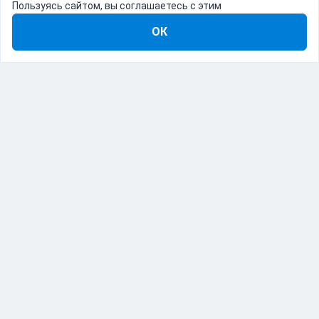
Пользуясь сайтом, вы соглашаетесь с этим
ОК
8-800-555-22-41
Демо Catapulto
Для кого
Тарифы
Информация
О компании
192012, Санкт-Петербург, пр. Обуховской Обороны, 120Б
© Catapulto 2013-
2026