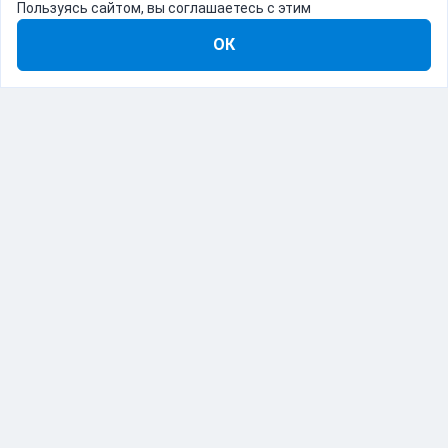
Пользуясь сайтом, вы соглашаетесь с этим
ОК
8-800-555-22-41
Демо Catapulto
Для кого
Тарифы
Информация
О компании
192012, Санкт-Петербург, пр. Обуховской Обороны, 120Б
© Catapulto 2013-
2026