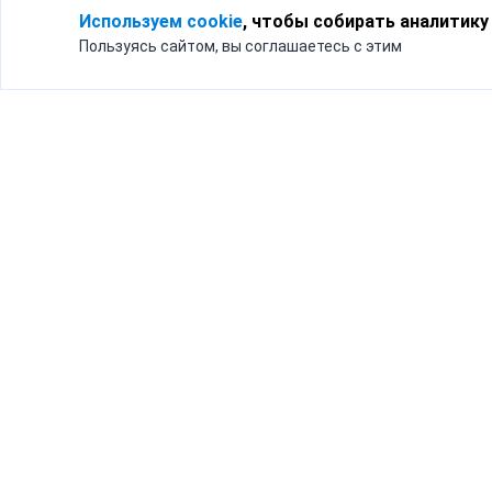
Используем cookie
, чтобы собирать аналитику
Пользуясь сайтом, вы соглашаетесь с этим
Для кого
Тарифы
Бизнесу
Доставка по России
Частным лицам
Интернет-магазинам
Доставка для бизнеса
192012, Санк
и интернет-магазинов