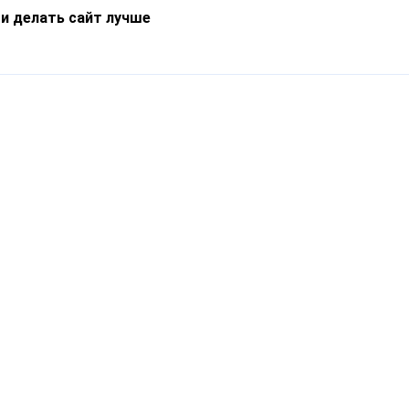
 и делать сайт лучше
Информация
О компании
Новости
Что такое Catapulto
Частые вопросы
Службы доставки
Реферальная программа
Нам доверяют
Публичная оферта
Кейсы
Политика обработки
Блог
персональных данных
Контакты
т-Петербург, пр. Обуховской Обороны, 120Б