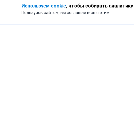
Используем cookie
, чтобы собирать аналитику
Пользуясь сайтом, вы соглашаетесь с этим
Для кого
Тарифы
Бизнесу
Доставка по России
Частным лицам
Интернет-магазинам
Доставка для бизнеса
192012, Санк
и интернет-магазинов