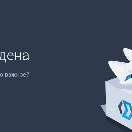
йдена
то важное?