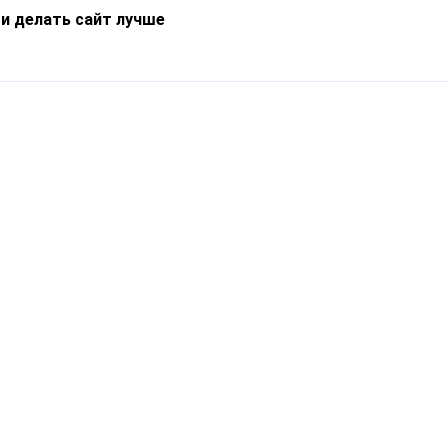
 и делать сайт лучше
Информация
О компании
Новости
Что такое Catapulto
Частые вопросы
Службы доставки
Реферальная программа
Нам доверяют
Публичная оферта
Кейсы
Политика обработки
Блог
персональных данных
Контакты
т-Петербург, пр. Обуховской Обороны, 120Б