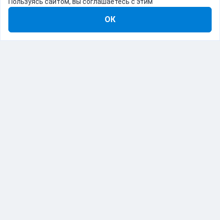
Пользуясь сайтом, вы соглашаетесь с этим
ОК
8-800-555-22-41
Демо Catapulto
Для кого
Тарифы
Информация
О компании
192012, Санкт-Петербург, пр. Обуховской Обороны, 120Б
© Catapulto 2013-
2026