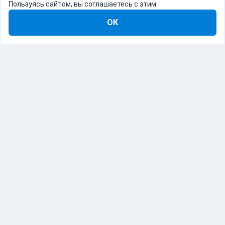
Пользуясь сайтом, вы соглашаетесь с этим
ОК
8-800-555-22-41
Демо Catapulto
Для кого
Тарифы
Информация
О компании
192012, Санкт-Петербург, пр. Обуховской Обороны, 120Б
© Catapulto 2013-
2026