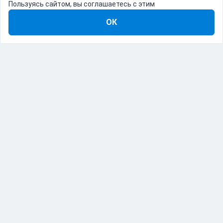
Пользуясь сайтом, вы соглашаетесь с этим
ОК
8-800-555-22-41
Демо Catapulto
Для кого
Тарифы
Информация
О компании
192012, Санкт-Петербург, пр. Обуховской Обороны, 120Б
© Catapulto 2013-
2026