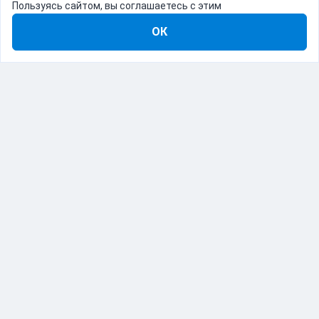
Пользуясь сайтом, вы соглашаетесь с этим
ОК
8-800-555-22-41
Демо Catapulto
Для кого
Тарифы
Информация
О компании
192012, Санкт-Петербург, пр. Обуховской Обороны, 120Б
© Catapulto 2013-
2026