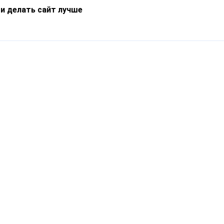
 и делать сайт лучше
Информация
О компании
Новости
Что такое Catapulto
Частые вопросы
Службы доставки
Реферальная программа
Нам доверяют
Публичная оферта
Кейсы
Политика обработки
Блог
персональных данных
Контакты
т-Петербург, пр. Обуховской Обороны, 120Б