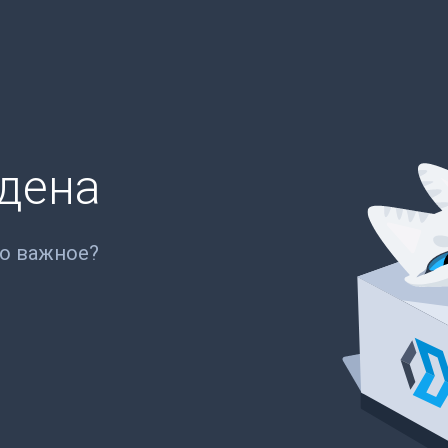
йдена
то важное?