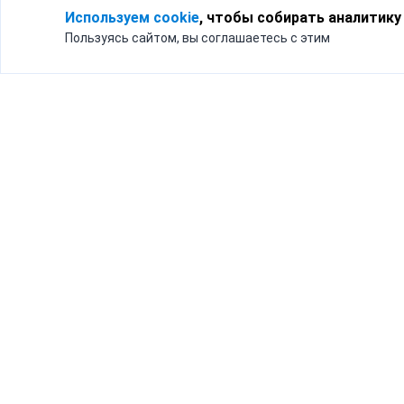
Используем cookie
, чтобы собирать аналитику
Пользуясь сайтом, вы соглашаетесь с этим
Для кого
Тарифы
Бизнесу
Доставка по России
Частным лицам
Интернет-магазинам
Доставка для бизнеса
192012, Санк
и интернет-магазинов