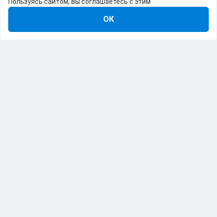
Пользуясь сайтом, вы соглашаетесь с этим
ОК
8-800-555-22-41
Демо Catapulto
Для кого
Тарифы
Информация
О компании
192012, Санкт-Петербург, пр. Обуховской Обороны, 120Б
© Catapulto 2013-
2026