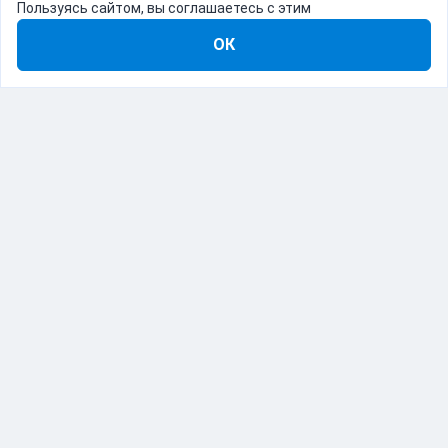
Пользуясь сайтом, вы соглашаетесь с этим
ОК
8-800-555-22-41
Демо Catapulto
Для кого
Тарифы
Информация
О компании
192012, Санкт-Петербург, пр. Обуховской Обороны, 120Б
© Catapulto 2013-
2026