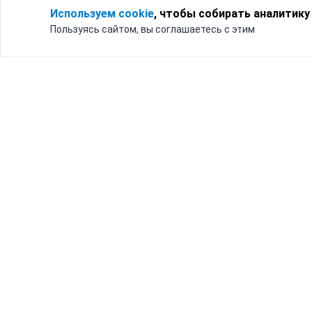
Используем cookie
, чтобы собирать аналитику
Пользуясь сайтом, вы соглашаетесь с этим
Для кого
Тарифы
Бизнесу
Доставка по России
Частным лицам
Интернет-магазинам
Доставка для бизнеса
192012, Санк
и интернет-магазинов