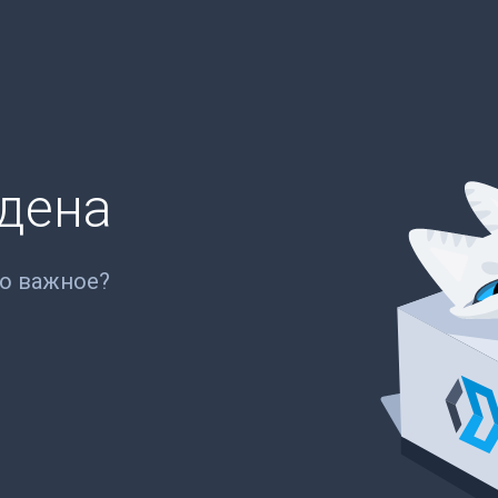
йдена
то важное?