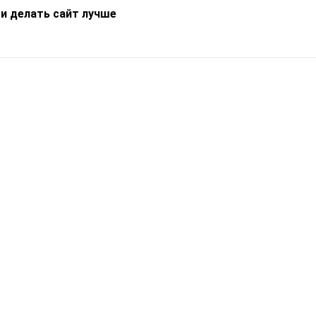
 и делать сайт лучше
Информация
О компании
Новости
Что такое Catapulto
Частые вопросы
Службы доставки
Реферальная программа
Нам доверяют
Публичная оферта
Кейсы
Политика обработки
Блог
персональных данных
Контакты
т-Петербург, пр. Обуховской Обороны, 120Б