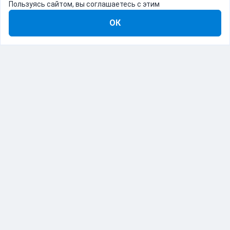
Пользуясь сайтом, вы соглашаетесь с этим
ОК
8-800-555-22-41
Демо Catapulto
Для кого
Тарифы
Информация
О компании
192012, Санкт-Петербург, пр. Обуховской Обороны, 120Б
© Catapulto 2013-
2026