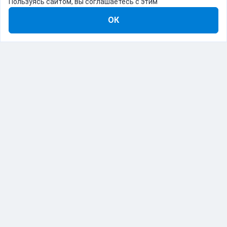
Пользуясь сайтом, вы соглашаетесь с этим
ОК
8-800-555-22-41
Демо Catapulto
Для кого
Тарифы
Информация
О компании
192012, Санкт-Петербург, пр. Обуховской Обороны, 120Б
© Catapulto 2013-
2026