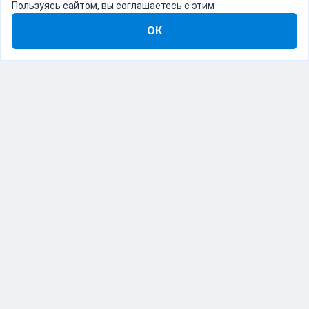
Пользуясь сайтом, вы соглашаетесь с этим
ОК
8-800-555-22-41
Демо Catapulto
Для кого
Тарифы
Информация
О компании
192012, Санкт-Петербург, пр. Обуховской Обороны, 120Б
© Catapulto 2013-
2026