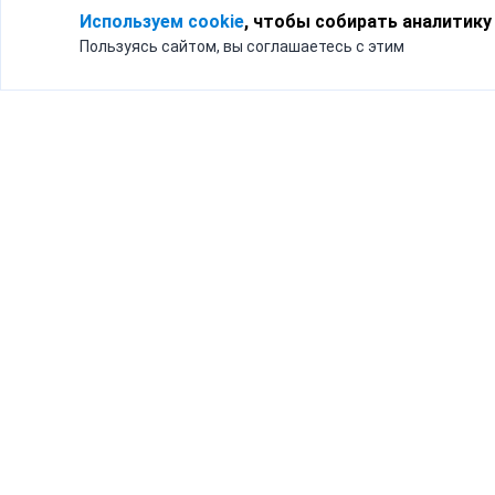
Используем cookie
, чтобы собирать аналитику
Пользуясь сайтом, вы соглашаетесь с этим
Для кого
Тарифы
Бизнесу
Доставка по России
Частным лицам
Интернет-магазинам
Доставка для бизнеса
192012, Санк
и интернет-магазинов