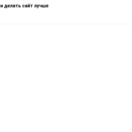
 и делать сайт лучше
Информация
О компании
Новости
Что такое Catapulto
Частые вопросы
Службы доставки
Реферальная программа
Нам доверяют
Публичная оферта
Кейсы
Политика обработки
Блог
персональных данных
Контакты
т-Петербург, пр. Обуховской Обороны, 120Б