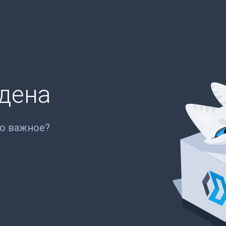
йдена
то важное?