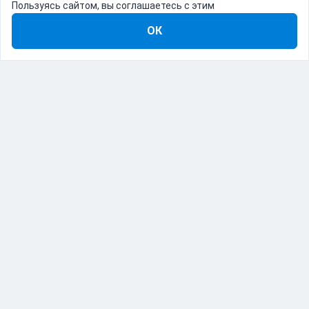
Пользуясь сайтом, вы соглашаетесь с этим
ОК
8-800-555-22-41
Демо Catapulto
Для кого
Тарифы
Информация
О компании
192012, Санкт-Петербург, пр. Обуховской Обороны, 120Б
© Catapulto 2013-
2026