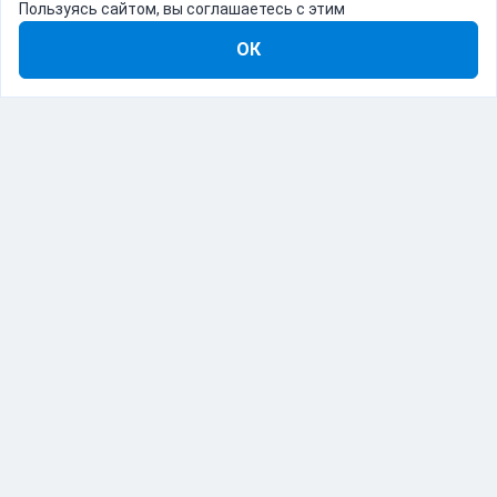
Пользуясь сайтом, вы соглашаетесь с этим
ОК
8-800-555-22-41
Демо Catapulto
Для кого
Тарифы
Информация
О компании
192012, Санкт-Петербург, пр. Обуховской Обороны, 120Б
© Catapulto 2013-
2026