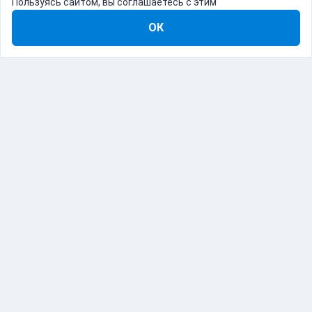
Пользуясь сайтом, вы соглашаетесь с этим
ОК
8-800-555-22-41
Демо Catapulto
Для кого
Тарифы
Информация
О компании
192012, Санкт-Петербург, пр. Обуховской Обороны, 120Б
© Catapulto 2013-
2026