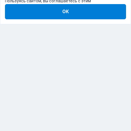
Пользуясь сайтом, вы соглашаетесь с этим
ОК
8-800-555-22-41
Демо Catapulto
Для кого
Тарифы
Информация
О компании
192012, Санкт-Петербург, пр. Обуховской Обороны, 120Б
© Catapulto 2013-
2026