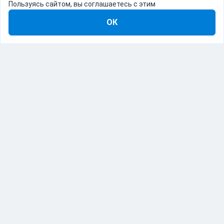
Пользуясь сайтом, вы соглашаетесь с этим
ОК
8-800-555-22-41
Демо Catapulto
Для кого
Тарифы
Информация
О компании
192012, Санкт-Петербург, пр. Обуховской Обороны, 120Б
© Catapulto 2013-
2026