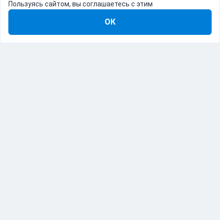
Пользуясь сайтом, вы соглашаетесь с этим
ОК
8-800-555-22-41
Демо Catapulto
Для кого
Тарифы
Информация
О компании
192012, Санкт-Петербург, пр. Обуховской Обороны, 120Б
© Catapulto 2013-
2026