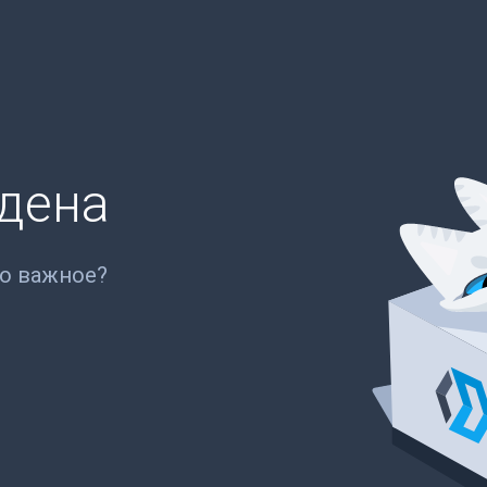
йдена
то важное?