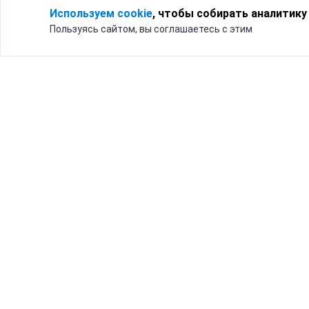
Используем cookie
, чтобы собирать аналитику
Пользуясь сайтом, вы соглашаетесь с этим
Для кого
Тарифы
Бизнесу
Доставка по России
Частным лицам
Интернет-магазинам
Доставка для бизнеса
192012, Санк
и интернет-магазинов