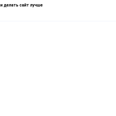
 и делать сайт лучше
Информация
О компании
Новости
Что такое Catapulto
Частые вопросы
Службы доставки
Реферальная программа
Нам доверяют
Публичная оферта
Кейсы
Политика обработки
Блог
персональных данных
Контакты
т-Петербург, пр. Обуховской Обороны, 120Б