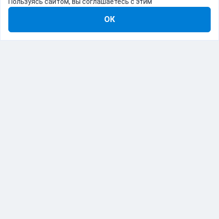
Пользуясь сайтом, вы соглашаетесь с этим
ОК
8-800-555-22-41
Демо Catapulto
Для кого
Тарифы
Информация
О компании
192012, Санкт-Петербург, пр. Обуховской Обороны, 120Б
© Catapulto 2013-
2026