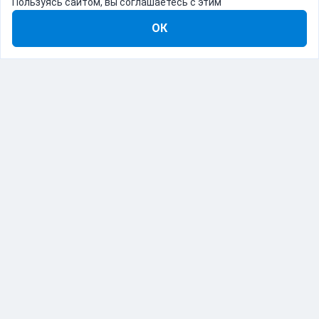
Пользуясь сайтом, вы соглашаетесь с этим
ОК
8-800-555-22-41
Демо Catapulto
Для кого
Тарифы
Информация
О компании
192012, Санкт-Петербург, пр. Обуховской Обороны, 120Б
© Catapulto 2013-
2026