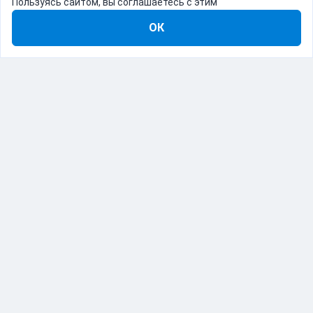
Пользуясь сайтом, вы соглашаетесь с этим
ОК
8-800-555-22-41
Демо Catapulto
Для кого
Тарифы
Информация
О компании
192012, Санкт-Петербург, пр. Обуховской Обороны, 120Б
© Catapulto 2013-
2026