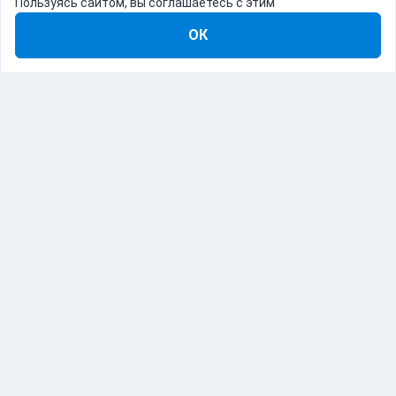
Пользуясь сайтом, вы соглашаетесь с этим
ОК
8-800-555-22-41
Демо Catapulto
Для кого
Тарифы
Информация
О компании
192012, Санкт-Петербург, пр. Обуховской Обороны, 120Б
© Catapulto 2013-
2026