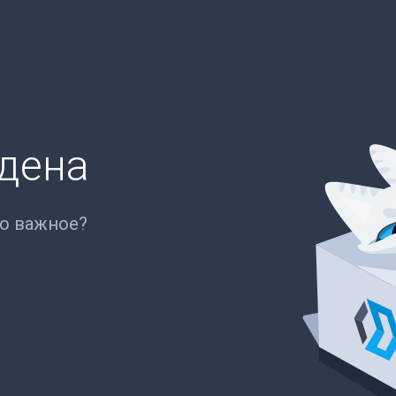
йдена
то важное?