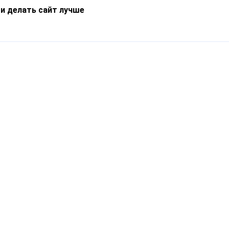
 и делать сайт лучше
Информация
О компании
Новости
Что такое Catapulto
Частые вопросы
Службы доставки
Реферальная программа
Нам доверяют
Публичная оферта
Кейсы
Политика обработки
Блог
персональных данных
Контакты
т-Петербург, пр. Обуховской Обороны, 120Б