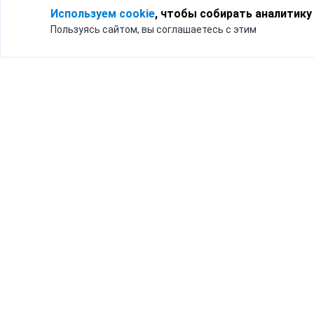
Используем cookie
, чтобы собирать аналитику
Пользуясь сайтом, вы соглашаетесь с этим
Для кого
Тарифы
Бизнесу
Доставка по России
Частным лицам
Интернет-магазинам
Доставка для бизнеса
192012, Санк
и интернет-магазинов